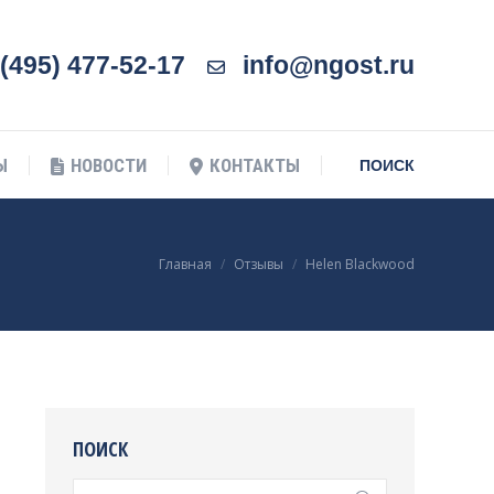
Ы
НОВОСТИ
КОНТАКТЫ
Поиск:
ПОИСК
(495) 477-52-17
info@ngost.ru
Ы
НОВОСТИ
КОНТАКТЫ
Поиск:
ПОИСК
Вы здесь:
Главная
Отзывы
Helen Blackwood
ПОИСК
Поиск: