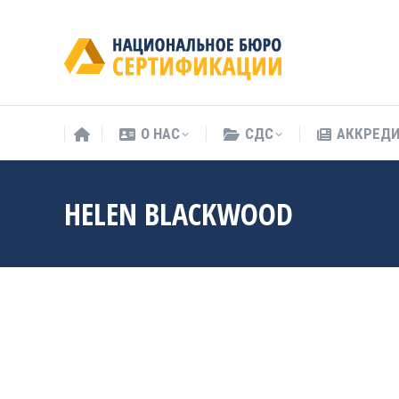
О НАС
СДС
АККРЕД
О НАС
СДС
АККРЕД
HELEN BLACKWOOD