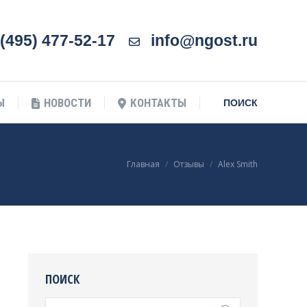
Ы
НОВОСТИ
КОНТАКТЫ
Поиск:
ПОИСК
(495) 477-52-17
info@ngost.ru
Ы
НОВОСТИ
КОНТАКТЫ
Поиск:
ПОИСК
Вы здесь:
Главная
Отзывы
Alex Smith
ПОИСК
Поиск: