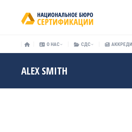
О НАС
СДС
АККРЕД
О НАС
СДС
АККРЕД
ALEX SMITH