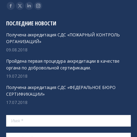
Ищите нас:
Страница
Страница
Страница
Страница
Facebook
X
Linkedin
Instagram
ПОСЛЕДНИЕ НОВОСТИ
открывается
открывается
открывается
открывается
в
в
в
в
Получена аккредитация СДС «ПОЖАРНЫЙ КОНТРОЛЬ
новом
новом
новом
новом
ОРГАНИЗАЦИЙ»
окне
окне
окне
окне
09.08.2018
Пройдена первая процедура аккредитации в качестве
органа по добровольной сертификации.
19.07.2018
Получена аккредитация СДС «ФЕДЕРАЛЬНОЕ БЮРО
СЕРТИФИКАЦИИ»
17.07.2018