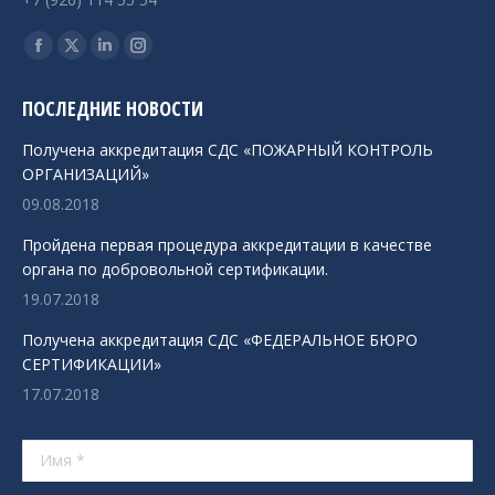
Ищите нас:
Страница
Страница
Страница
Страница
Facebook
X
Linkedin
Instagram
ПОСЛЕДНИЕ НОВОСТИ
открывается
открывается
открывается
открывается
в
в
в
в
Получена аккредитация СДС «ПОЖАРНЫЙ КОНТРОЛЬ
новом
новом
новом
новом
ОРГАНИЗАЦИЙ»
окне
окне
окне
окне
09.08.2018
Пройдена первая процедура аккредитации в качестве
органа по добровольной сертификации.
19.07.2018
Получена аккредитация СДС «ФЕДЕРАЛЬНОЕ БЮРО
СЕРТИФИКАЦИИ»
17.07.2018